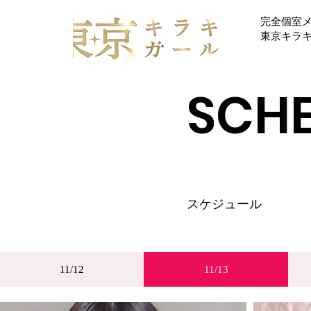
完全個室
​東京キラ
ホーム
システム
SCH
​スケジュール
11/12
11/13