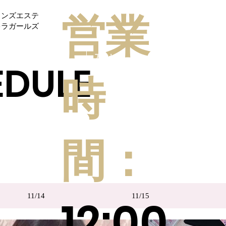
営業
メンズエステ
キラガールズ
セラピスト
アクセス
リクルート
EDULE
時
間：
12:00
11/14
11/15