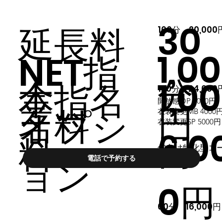
30
延長料
100分 20,000
1,0
NET指
1,0
金
本指名
120分 24,000
開放感OP 1000円
円
名料
オプシ
衣装変更MB 4000
​衣装変更SP 5000円
6,0
円
料
仰向け特化型コ
ョン
電話で予約する
0円
​60分 16,000円